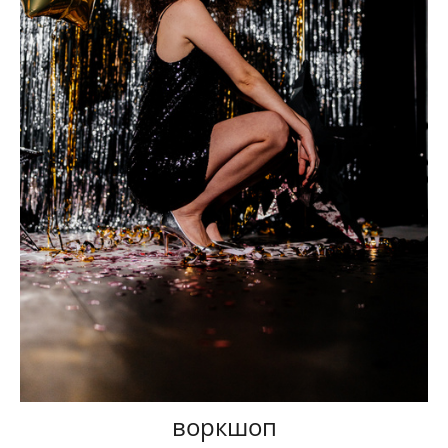
воркшоп