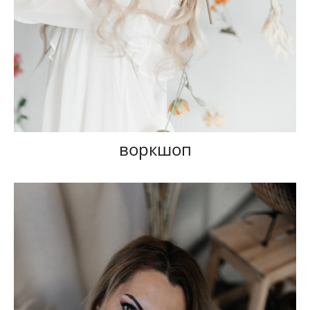
воркшоп